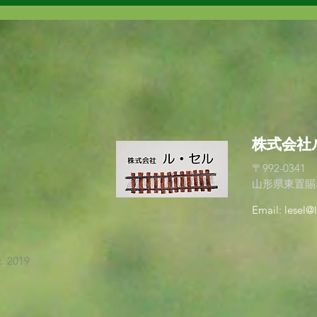
8月
をお休みさせていただくこともご
見学
ざいますので、ご承知おきくださ
い。...
​株式会
​株式会
〒992-0341
山形県東置賜郡
Email:
lesel@
c. 2019