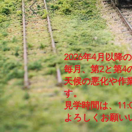
2026年4月以
毎月、第2と第
天候の悪化や作
す。
見学時間は、11:
​よろしくお願い