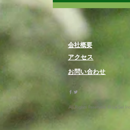
冬期間のため今週から鉄道模
型ジオラマ見学会はお休みし
ます！
会社概要
アクセス
アクセス
​お問い合わせ
All Rights Reserved. © Le Sel In