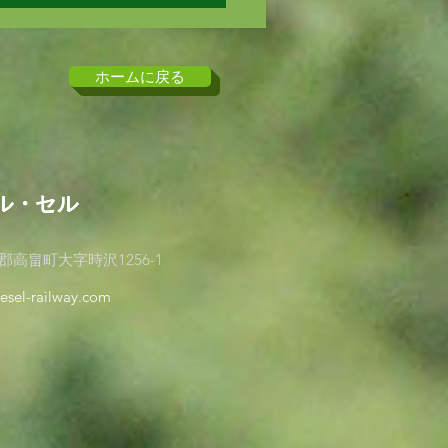
と9月の鉄道模型ジオラマ
会は お休みします！
ホームに戻る
社ル・セル
社ル・セル
高畠町大字時沢1256-1
lesel-railway.com