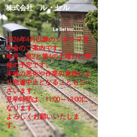
ル・セル
株式会社
Le Sel Inc.
2026年4月以降のジオラマ見
学会のご案内です。
毎月、第2と第4の土曜日に開
催の予定です。
天候の悪化や作業の進捗によ
り急遽中止となることもご
ざいます。
見学時間は、11:00～13:00に
なります。
​よろしくお願いいたしま
す。