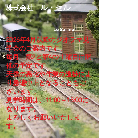
ル・セル
株式会社
Le Sel Inc.
2026年4月以降のジオラマ見
学会のご案内です。
毎月、第2と第4の土曜日に開
催の予定です。
天候の悪化や作業の進捗によ
り急遽中止となることもご
ざいます。
見学時間は、11:00～13:00に
なります。
​よろしくお願いいたしま
す。