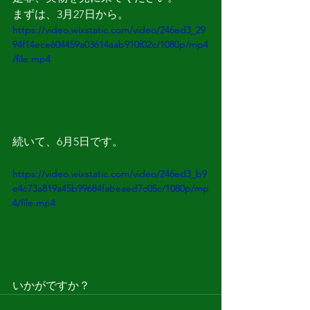
まずは、3月27日から。
https://video.wixstatic.com/video/246ed3_29
94f14ece604459a03614aab910f02c/1080p/mp4
/file.mp4
続いて、6月5日です。
https://video.wixstatic.com/video/246ed3_b9
e4c73a819a45b99684fabeaed7c05c/1080p/mp
4/file.mp4
いかがですか？